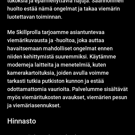
tukoksia ja epämiellyttäviä hajuja. Säännöllinen
huolto estää nämä ongelmat ja takaa viemärin
luotettavan toiminnan.
Me Skillprolla tarjoamme asiantuntevaa
viemärikuvausta ja -huoltoa, joka auttaa
havaitsemaan mahdolliset ongelmat ennen
niiden kehittymistä suuremmiksi. Käytämme
moderneja laitteita ja menetelmiä, kuten
kamerakartoituksia, joiden avulla voimme
tarkasti tutkia putkiston kunnon ja estää
odottamattomia vaurioita. Palvelumme sisältävät
myös viemäritukosten avaukset, viemärien pesun
ja viemäriasennukset.
Hinnasto